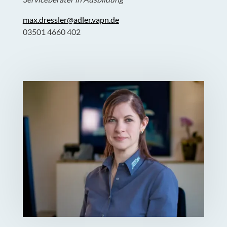
max.dressler@adler.vapn.de
03501 4660 402