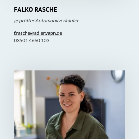
FALKO RASCHE
geprüfter Automobilverkäufer
f.rasche@adler.vapn.de
03501 4660 103