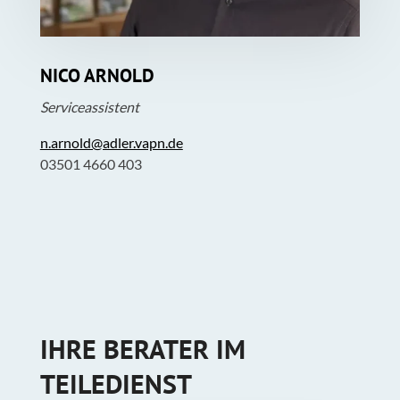
NICO ARNOLD
Serviceassistent
n.arnold@adler.vapn.de
03501 4660 403
IHRE BERATER IM
TEILEDIENST